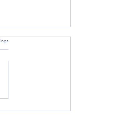
rtet.
ings
rtagsfeier am 01.06.2024