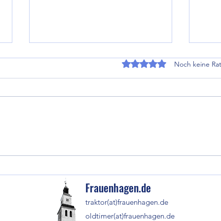
Mit 0 von 5 Sternen bewe
Noch keine Rat
Kinde
Gerhard Scholze mit Eintrag ins
Goldene Buch geehrt.
Frauenhagen.de
traktor(at)frauenhagen.de
oldtimer(at)frauenhagen.de