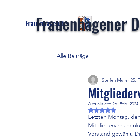
Frauenhagener Do
Frauenhagen.de
Alle Beiträge
Steffen Müller
25. 
Mitgliede
Aktualisiert:
26. Feb. 2024
Mit NaN von 5 Ster
Letzten Montag, den 1
Mitgliederversammlu
Vorstand gewählt. Da