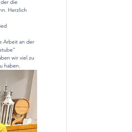
 der die 
n. Herzlich 
ied 
 Arbeit an der 
stube" 
en wir viel zu 
zu haben.